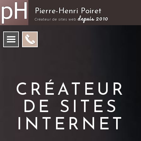
Pierre-Henri Poiret
depuis 2010
Créateur de sites web
CRÉATEUR
DE SITES
INTERNET